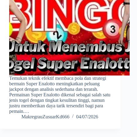
Temukan teknik efektif membaca pola dan strategi
bermain Super Enalotto meningkatkan peluang
jackpot dengan analisis sederhana dan terarah.
Permainan Super Enalotto dikenal sebagai salah satu
jenis togel dengan tingkat kesulitan tinggi, namun
justru memberikan daya tarik tersendiri bagi para
pemain.…
MakregrauZusuarKd666
04/07/2026