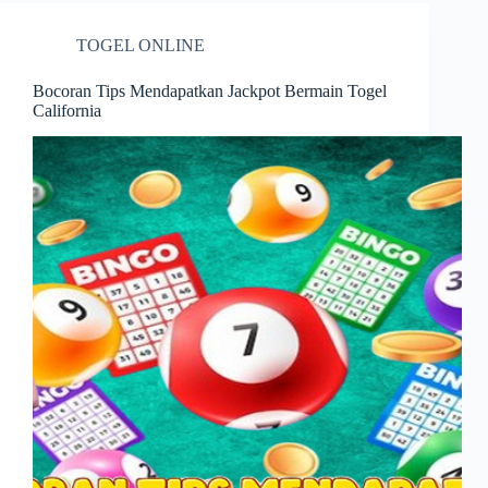
TOGEL ONLINE
Bocoran Tips Mendapatkan Jackpot Bermain Togel
California