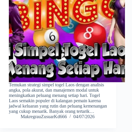
Temukan strategi simpel togel Laos dengan analisis
angka, pola akurat, dan manajemen modal untuk
meningkatkan peluang menang setiap hari. Togel
Laos semakin populer di kalangan pemain karena
jadwal keluaran yang rutin dan peluang kemenangan
yang cukup menarik. Banyak orang tertarik…
MakregrauZusuarKd666
04/07/2026