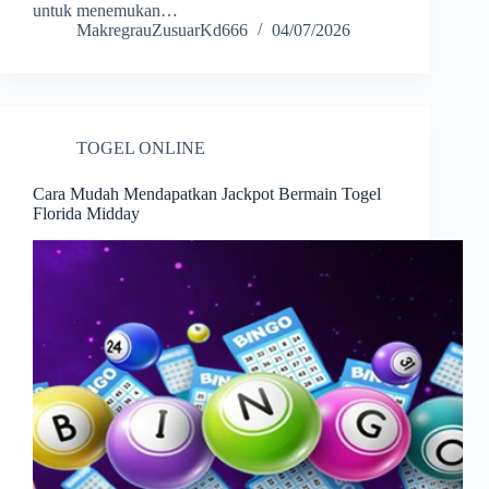
untuk menemukan…
MakregrauZusuarKd666
04/07/2026
TOGEL ONLINE
Cara Mudah Mendapatkan Jackpot Bermain Togel
Florida Midday