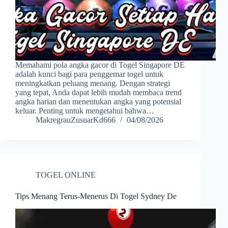
Memahami pola angka gacor di Togel Singapore DE
adalah kunci bagi para penggemar togel untuk
meningkatkan peluang menang. Dengan strategi
yang tepat, Anda dapat lebih mudah membaca trend
angka harian dan menentukan angka yang potensial
keluar. Penting untuk mengetahui bahwa…
MakregrauZusuarKd666
04/08/2026
TOGEL ONLINE
Tips Menang Terus-Menerus Di Togel Sydney De