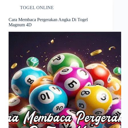
TOGEL ONLINE
Cara Membaca Pergerakan Angka Di Togel
Magnum 4D