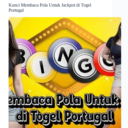
Kunci Membaca Pola Untuk Jackpot di Togel
Portugal