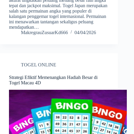
akurat tingkatkan peluang menang besar raih angka
tepat dan jackpot maksimal. Togel Japan merupakan
salah satu permainan angka yang populer di
kalangan penggemar togel internasional. Permainan
ini menawarkan tantangan sekaligus peluang
mendapatkan…
MakregrauZusuarKd666
04/04/2026
TOGEL ONLINE
Strategi Efiktif Memenangkan Hadiah Besar di
Togel Macau 4D