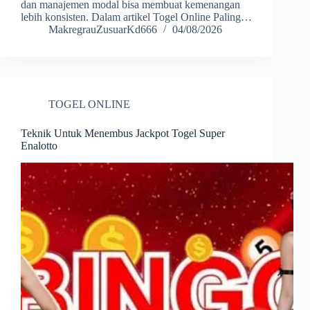
dan manajemen modal bisa membuat kemenangan
lebih konsisten. Dalam artikel Togel Online Paling…
MakregrauZusuarKd666
04/08/2026
TOGEL ONLINE
Teknik Untuk Menembus Jackpot Togel Super
Enalotto