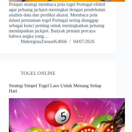
Pelajari strategi membaca pola togel Portugal efektif
agar peluang jackpot meningkat dengan pendekatan
analisis data dan prediksi akurat. Membaca pola
dalam permainan togel Portugal sering dianggap
sebagai kunci penting untuk meningkatkan peluang
mendapatkan jackpot. Banyak pemain percaya
bahwa angka yang…
MakregrauZusuarKd666
04/07/2026
TOGEL ONLINE
Strategi Simpel Togel Laos Untuk Menang Setiap
Hari