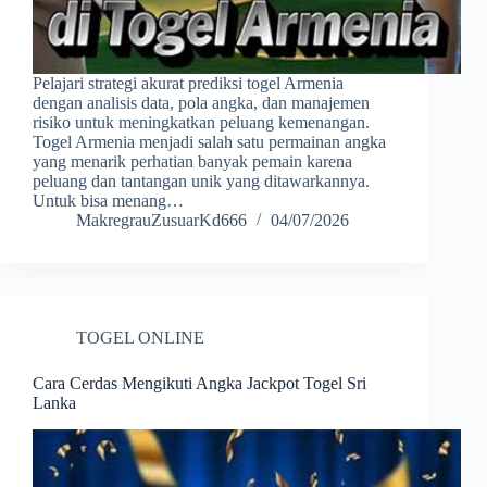
Pelajari strategi akurat prediksi togel Armenia
dengan analisis data, pola angka, dan manajemen
risiko untuk meningkatkan peluang kemenangan.
Togel Armenia menjadi salah satu permainan angka
yang menarik perhatian banyak pemain karena
peluang dan tantangan unik yang ditawarkannya.
Untuk bisa menang…
MakregrauZusuarKd666
04/07/2026
TOGEL ONLINE
Cara Cerdas Mengikuti Angka Jackpot Togel Sri
Lanka