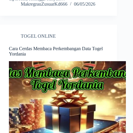
MakregrauZusuarKd666
06/05/2026
TOGEL ONLINE
Cara Cerdas Membaca Perkembangan Data Togel
Yordania