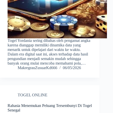
Togel Yordania sering dibahas oleh pengamat angka
karena dianggap memiliki dinamika data yang
menarik untuk dipelajari dari waktu ke waktu.
Dalam era digital saat ini, akses terhadap data hasil
pengundian menjadi semakin mudah sehingga
banyak orang mulai mencoba memahami pola,…
MakregrauZusuarKd666
06/05/2026
TOGEL ONLINE
Rahasia Menemukan Peluang Tersembunyi Di Togel
Senegal