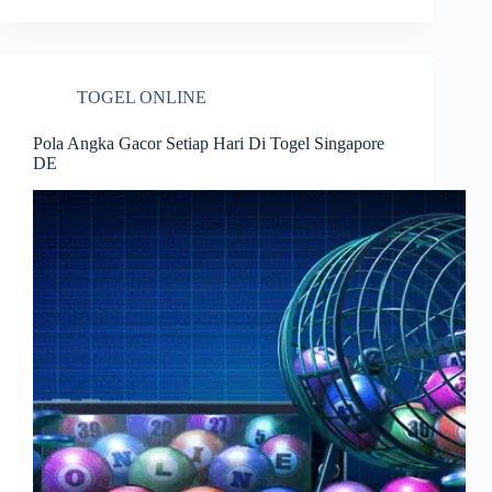
TOGEL ONLINE
Pola Angka Gacor Setiap Hari Di Togel Singapore
DE