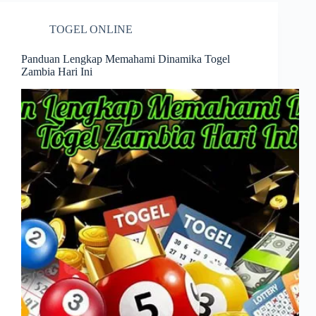
TOGEL ONLINE
Panduan Lengkap Memahami Dinamika Togel
Zambia Hari Ini