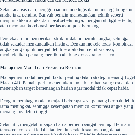
Selain analisis data, penggunaan metode logis dalam menggabungkan
angka juga penting. Banyak pemain menggunakan teknik seperti
menjumlahkan angka dari hasil sebelumnya, mengambil digit tertentu,
atau membuat kombinasi berdasarkan pola berulang.
Pendekatan ini memberikan struktur dalam memilih angka, sehingga
tidak sekadar mengandalkan insting. Dengan metode logis, kombinasi
angka yang dipilih menjadi lebih terarah dan memiliki dasar,
meningkatkan peluang meraih hadiah besar secara konsisten.
Manajemen Modal dan Frekuensi Bermain
Manajemen modal menjadi faktor penting dalam strategi menang Togel
Macau 4D. Pemain perlu menentukan jumlah taruhan yang sesuai dan
menetapkan target kemenangan harian agar modal tidak cepat habis.
Dengan membagi modal menjadi beberapa sesi, peluang bermain lebih
lama meningkat, sehingga kesempatan memicu kombinasi angka yang
menang juga lebih tinggi.
Selain itu, mengetahui kapan harus berhenti sangat penting. Bermain
terus-menerus saat kalah atau terlalu serakah saat menang dapat