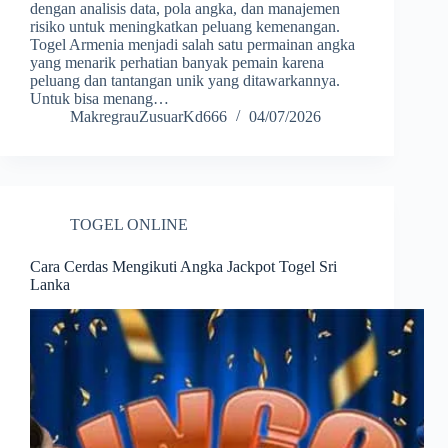
dengan analisis data, pola angka, dan manajemen
t
e
s
e
p
e
r
risiko untuk meningkatkan peluang kemenangan.
s
b
e
g
e
e
Togel Armenia menjadi salah satu permainan angka
A
o
n
r
yang menarik perhatian banyak pemain karena
peluang dan tantangan unik yang ditawarkannya.
p
o
g
a
Untuk bisa menang…
p
k
e
m
MakregrauZusuarKd666
04/07/2026
r
TOGEL ONLINE
Cara Cerdas Mengikuti Angka Jackpot Togel Sri
Lanka