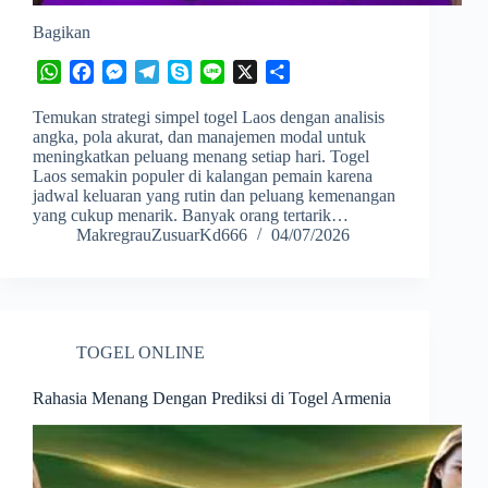
Bagikan
W
F
M
T
S
L
X
S
h
a
e
e
k
i
h
Temukan strategi simpel togel Laos dengan analisis
a
c
s
l
y
n
a
angka, pola akurat, dan manajemen modal untuk
t
e
s
e
p
e
r
meningkatkan peluang menang setiap hari. Togel
s
b
e
g
e
e
Laos semakin populer di kalangan pemain karena
A
o
n
r
jadwal keluaran yang rutin dan peluang kemenangan
yang cukup menarik. Banyak orang tertarik…
p
o
g
a
MakregrauZusuarKd666
04/07/2026
p
k
e
m
r
TOGEL ONLINE
Rahasia Menang Dengan Prediksi di Togel Armenia