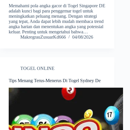
Memahami pola angka gacor di Togel Singapore DE
a
c
s
l
y
n
a
adalah kunci bagi para penggemar togel untuk
t
e
s
e
p
e
r
meningkatkan peluang menang. Dengan strategi
s
b
e
g
e
e
yang tepat, Anda dapat lebih mudah membaca trend
A
o
n
r
angka harian dan menentukan angka yang potensial
keluar. Penting untuk mengetahui bahwa…
p
o
g
a
MakregrauZusuarKd666
04/08/2026
p
k
e
m
r
TOGEL ONLINE
Tips Menang Terus-Menerus Di Togel Sydney De