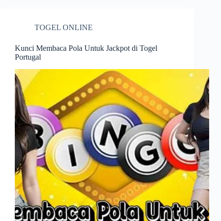
TOGEL ONLINE
Kunci Membaca Pola Untuk Jackpot di Togel
Portugal