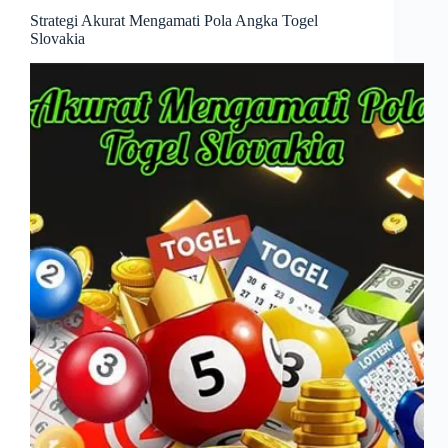
Strategi Akurat Mengamati Pola Angka Togel
Slovakia