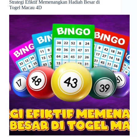
Strategi Efiktif Memenangkan Hadiah Besar di
Togel Macau 4D