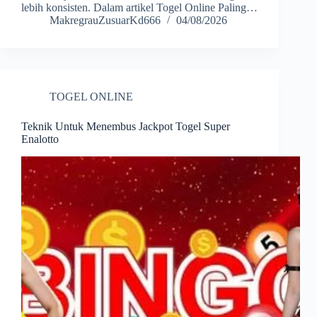
lebih konsisten. Dalam artikel Togel Online Paling…
p
k
e
m
MakregrauZusuarKd666
04/08/2026
r
TOGEL ONLINE
Teknik Untuk Menembus Jackpot Togel Super
Enalotto