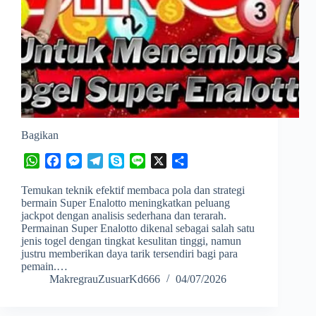
Bagikan
W
F
M
T
S
L
X
S
h
a
e
e
k
i
h
Temukan teknik efektif membaca pola dan strategi
a
c
s
l
y
n
a
bermain Super Enalotto meningkatkan peluang
t
e
s
e
p
e
r
jackpot dengan analisis sederhana dan terarah.
s
b
e
g
e
e
Permainan Super Enalotto dikenal sebagai salah satu
A
o
n
r
jenis togel dengan tingkat kesulitan tinggi, namun
justru memberikan daya tarik tersendiri bagi para
p
o
g
a
pemain.…
p
k
e
m
MakregrauZusuarKd666
04/07/2026
r