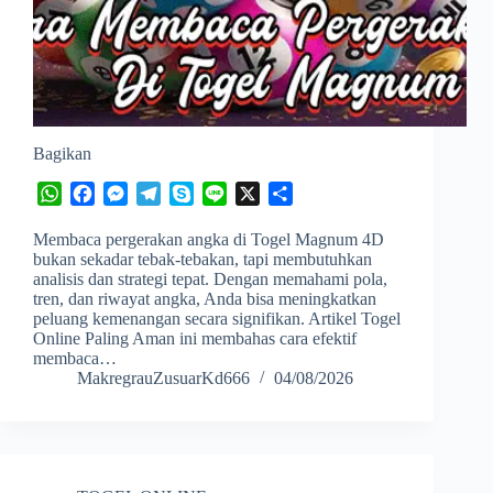
Bagikan
W
F
M
T
S
L
X
S
h
a
e
e
k
i
h
Membaca pergerakan angka di Togel Magnum 4D
a
c
s
l
y
n
a
bukan sekadar tebak-tebakan, tapi membutuhkan
t
e
s
e
p
e
r
analisis dan strategi tepat. Dengan memahami pola,
s
b
e
g
e
e
tren, dan riwayat angka, Anda bisa meningkatkan
A
o
n
r
peluang kemenangan secara signifikan. Artikel Togel
Online Paling Aman ini membahas cara efektif
p
o
g
a
membaca…
p
k
e
m
MakregrauZusuarKd666
04/08/2026
r