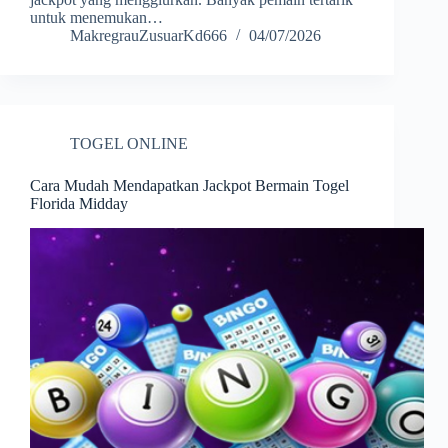
untuk menemukan…
p
k
e
m
MakregrauZusuarKd666
04/07/2026
r
TOGEL ONLINE
Cara Mudah Mendapatkan Jackpot Bermain Togel
Florida Midday