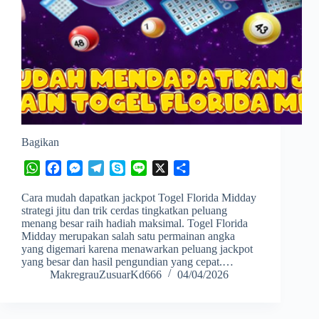
Bagikan
W
F
M
T
S
L
X
S
h
a
e
e
k
i
h
Cara mudah dapatkan jackpot Togel Florida Midday
a
c
s
l
y
n
a
strategi jitu dan trik cerdas tingkatkan peluang
t
e
s
e
p
e
r
menang besar raih hadiah maksimal. Togel Florida
s
b
e
g
e
e
Midday merupakan salah satu permainan angka
A
o
n
r
yang digemari karena menawarkan peluang jackpot
yang besar dan hasil pengundian yang cepat.…
p
o
g
a
MakregrauZusuarKd666
04/04/2026
p
k
e
m
r