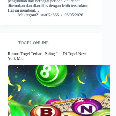
pengundian dari berbagai periode kini dapat
ditemukan dan dianalisis dengan lebih terstruktur.
p
o
g
a
Hal ini membuat…
p
k
e
m
MakregrauZusuarKd666
06/05/2026
r
TOGEL ONLINE
Rumus Togel Terbaru Paling Jitu Di Togel New
York Mid