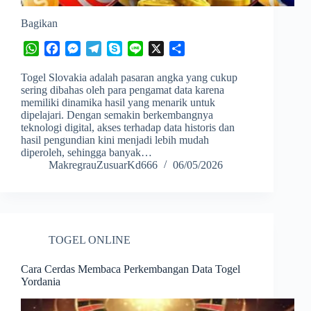
Bagikan
W
F
M
T
S
L
X
S
h
a
e
e
k
i
h
Togel Slovakia adalah pasaran angka yang cukup
a
c
s
l
y
n
a
sering dibahas oleh para pengamat data karena
t
e
s
e
p
e
r
memiliki dinamika hasil yang menarik untuk
s
b
e
g
e
e
dipelajari. Dengan semakin berkembangnya
A
o
n
r
teknologi digital, akses terhadap data historis dan
hasil pengundian kini menjadi lebih mudah
p
o
g
a
diperoleh, sehingga banyak…
p
k
e
m
MakregrauZusuarKd666
06/05/2026
r
TOGEL ONLINE
Cara Cerdas Membaca Perkembangan Data Togel
Yordania