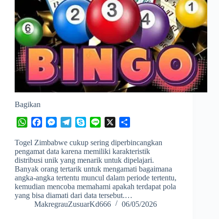
Bagikan
W
F
M
T
S
L
X
S
h
a
e
e
k
i
h
Togel Zimbabwe cukup sering diperbincangkan
a
c
s
l
y
n
a
pengamat data karena memiliki karakteristik
t
e
s
e
p
e
r
distribusi unik yang menarik untuk dipelajari.
s
b
e
g
e
e
Banyak orang tertarik untuk mengamati bagaimana
A
o
n
r
angka-angka tertentu muncul dalam periode tertentu,
kemudian mencoba memahami apakah terdapat pola
p
o
g
a
yang bisa diamati dari data tersebut.…
p
k
e
m
MakregrauZusuarKd666
06/05/2026
r