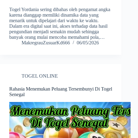
h
a
e
e
k
i
h
Togel Yordania sering dibahas oleh pengamat angka
a
c
s
l
y
n
a
karena dianggap memiliki dinamika data yang
t
e
s
e
p
e
r
menarik untuk dipelajari dari waktu ke waktu.
s
b
e
g
e
e
Dalam era digital saat ini, akses terhadap data hasil
A
o
n
r
pengundian menjadi semakin mudah sehingga
banyak orang mulai mencoba memahami pola,…
p
o
g
a
MakregrauZusuarKd666
06/05/2026
p
k
e
m
r
TOGEL ONLINE
Rahasia Menemukan Peluang Tersembunyi Di Togel
Senegal