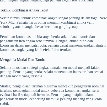
keuntungan jangka panjang bagi pemain togel New York Mid.
Teknik Kombinasi Angka Tepat
Selain rumus, teknik kombinasi angka sangat penting dalam togel New
York Mid. Pemain harus pintar memilih kombinasi angka yang
seimbang antara angka besar-kecil dan ganjil-genap.
Pemilihan kombinasi ini biasanya berdasarkan data historis dan
pengamatan tren angka sebelumnya. Dengan latihan rutin dan
konsisten dalam mencatat pola, pemain dapat mengembangkan strategi
kombinasi angka yang lebih efektif dan terukur.
Mengelola Modal Dan Taruhan
Selain rumus dan strategi angka, manajemen modal menjadi faktor
penting. Pemain yang cerdas selalu menentukan batas taruhan sesuai
dengan modal yang tersedia.
Strategi pengelolaan taruhan biasanya mencakup pengaturan nominal
taruhan, pembagian modal untuk beberapa kombinasi angka, serta
evaluasi hasil setiap kali bermain. Pemain yang disiplin dalam
pengelolaan modal cenderung memiliki peluang menang yang lebih
stabil.