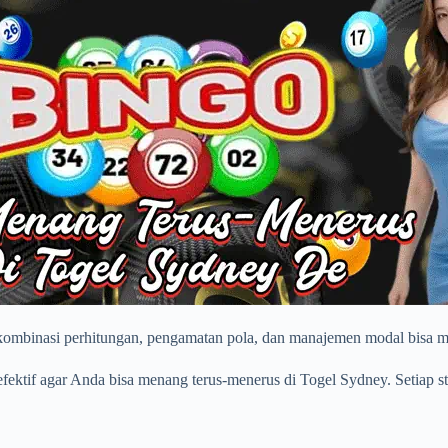
ombinasi perhitungan, pengamatan pola, dan manajemen modal bisa m
efektif agar Anda bisa menang terus-menerus di Togel Sydney. Setiap s