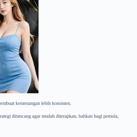
embuat kemenangan lebih konsisten.
trategi dirancang agar mudah diterapkan, bahkan bagi pemula,