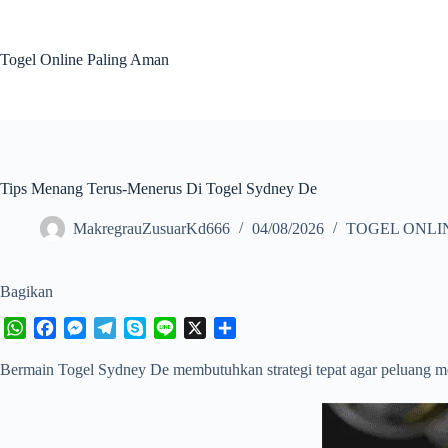
Skip
to
content
Togel Online Paling Aman
Tips Menang Terus-Menerus Di Togel Sydney De
MakregrauZusuarKd666
04/08/2026
TOGEL ONLI
Bagikan
W
F
M
T
S
L
X
S
h
a
e
e
k
i
h
Bermain Togel Sydney De membutuhkan strategi tepat agar peluang me
a
c
s
l
y
n
a
t
e
s
e
p
e
r
s
b
e
g
e
e
A
o
n
r