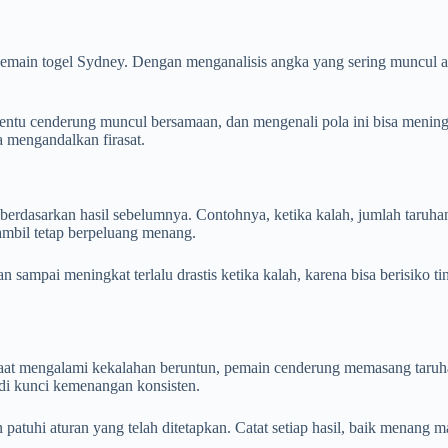
main togel Sydney. Dengan menganalisis angka yang sering muncul ata
tertentu cenderung muncul bersamaan, dan mengenali pola ini bisa men
a mengandalkan firasat.
berdasarkan hasil sebelumnya. Contohnya, ketika kalah, jumlah taruha
ambil tetap berpeluang menang.
gan sampai meningkat terlalu drastis ketika kalah, karena bisa berisi
at mengalami kekalahan beruntun, pemain cenderung memasang taruhan b
adi kunci kemenangan konsisten.
patuhi aturan yang telah ditetapkan. Catat setiap hasil, baik menang m