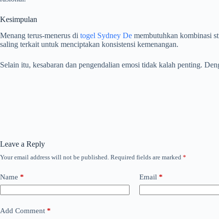
Kesimpulan
Menang terus-menerus di
togel Sydney De
membutuhkan kombinasi strat
saling terkait untuk menciptakan konsistensi kemenangan.
Selain itu, kesabaran dan pengendalian emosi tidak kalah penting. De
Leave a Reply
Your email address will not be published.
Required fields are marked
*
Name
*
Email
*
Add Comment
*