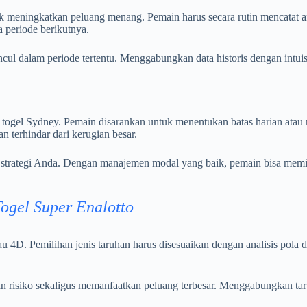
uk meningkatkan peluang menang. Pemain harus secara rutin mencatat 
 periode berikutnya.
muncul dalam periode tertentu. Menggabungkan data historis dengan i
togel Sydney. Pemain disarankan untuk menentukan batas harian atau 
n terhindar dari kerugian besar.
si strategi Anda. Dengan manajemen modal yang baik, pemain bisa me
ogel Super Enalotto
tau 4D. Pemilihan jenis taruhan harus disesuaikan dengan analisis pol
risiko sekaligus memanfaatkan peluang terbesar. Menggabungkan taruh