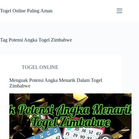
Skip
to
Togel Online Paling Aman
content
Tag
Potensi Angka Togel Zimbabwe
TOGEL ONLINE
Menguak Potensi Angka Menarik Dalam Togel
Zimbabwe