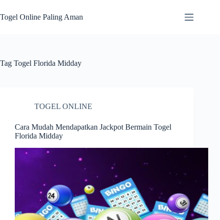
Skip
to
Togel Online Paling Aman
content
Tag
Togel Florida Midday
TOGEL ONLINE
Cara Mudah Mendapatkan Jackpot Bermain Togel
Florida Midday