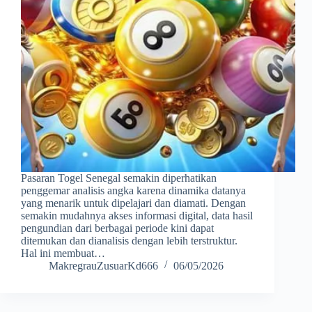
Pasaran Togel Senegal semakin diperhatikan
penggemar analisis angka karena dinamika datanya
yang menarik untuk dipelajari dan diamati. Dengan
semakin mudahnya akses informasi digital, data hasil
pengundian dari berbagai periode kini dapat
ditemukan dan dianalisis dengan lebih terstruktur.
Hal ini membuat…
MakregrauZusuarKd666
06/05/2026