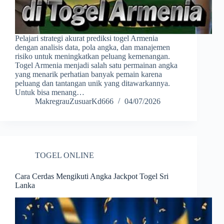
Pelajari strategi akurat prediksi togel Armenia
dengan analisis data, pola angka, dan manajemen
risiko untuk meningkatkan peluang kemenangan.
Togel Armenia menjadi salah satu permainan angka
yang menarik perhatian banyak pemain karena
peluang dan tantangan unik yang ditawarkannya.
Untuk bisa menang…
MakregrauZusuarKd666
04/07/2026
TOGEL ONLINE
Cara Cerdas Mengikuti Angka Jackpot Togel Sri
Lanka