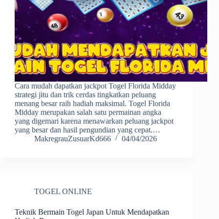
Cara mudah dapatkan jackpot Togel Florida Midday
strategi jitu dan trik cerdas tingkatkan peluang
menang besar raih hadiah maksimal. Togel Florida
Midday merupakan salah satu permainan angka
yang digemari karena menawarkan peluang jackpot
yang besar dan hasil pengundian yang cepat.…
MakregrauZusuarKd666
04/04/2026
TOGEL ONLINE
Teknik Bermain Togel Japan Untuk Mendapatkan