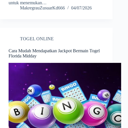
untuk menemukan…
MakregrauZusuarKd666
04/07/2026
TOGEL ONLINE
Cara Mudah Mendapatkan Jackpot Bermain Togel
Florida Midday