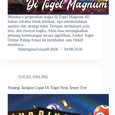
Membaca pergerakan angka di Togel Magnum 4D
bukan sekadar tebak-tebakan, tapi membutuhkan
analisis dan strategi tepat. Dengan memahami pola,
tren, dan riwayat angka, Anda bisa meningkatkan
peluang kemenangan secara signifikan. Artikel Togel
Online Paling Aman ini membahas cara efektif
membaca…
MakregrauZusuarKd666
04/08/2026
TOGEL ONLINE
Strategi Jackpot Cepat Di Togel New Jersey Eve