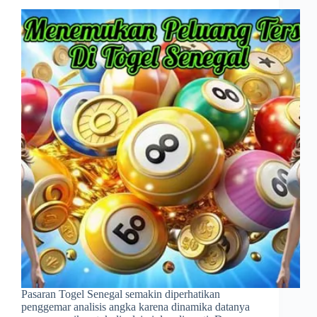
Pasaran Togel Senegal semakin diperhatikan
penggemar analisis angka karena dinamika datanya