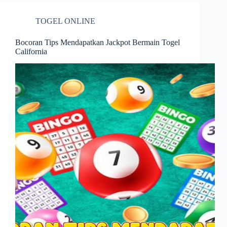
TOGEL ONLINE
Bocoran Tips Mendapatkan Jackpot Bermain Togel
California