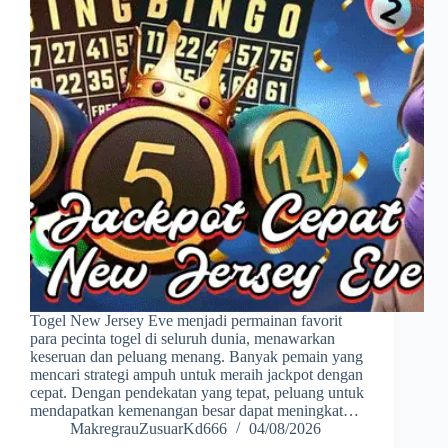
Togel New Jersey Eve menjadi permainan favorit
para pecinta togel di seluruh dunia, menawarkan
keseruan dan peluang menang. Banyak pemain yang
mencari strategi ampuh untuk meraih jackpot dengan
cepat. Dengan pendekatan yang tepat, peluang untuk
mendapatkan kemenangan besar dapat meningkat…
MakregrauZusuarKd666
04/08/2026