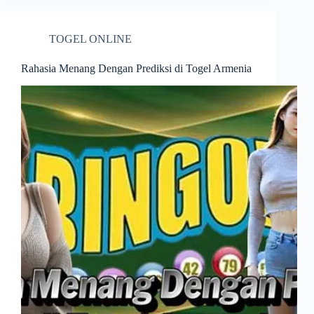
TOGEL ONLINE
Rahasia Menang Dengan Prediksi di Togel Armenia