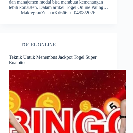
dan manajemen modal bisa membuat kemenangan
lebih konsisten. Dalam artikel Togel Online Paling…
MakregrauZusuarKd666
04/08/2026
TOGEL ONLINE
Teknik Untuk Menembus Jackpot Togel Super
Enalotto