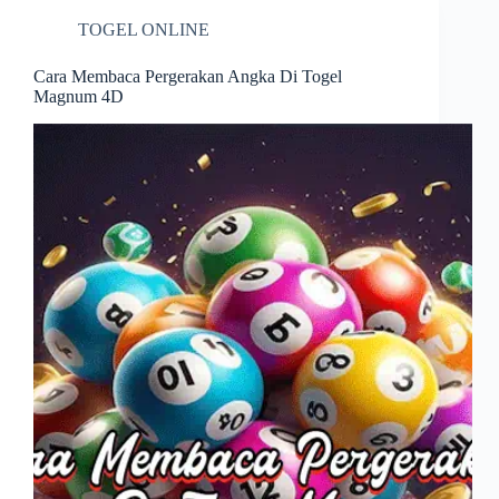
TOGEL ONLINE
Cara Membaca Pergerakan Angka Di Togel
Magnum 4D