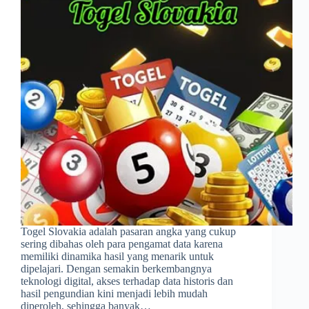
Togel Slovakia adalah pasaran angka yang cukup
sering dibahas oleh para pengamat data karena
memiliki dinamika hasil yang menarik untuk
dipelajari. Dengan semakin berkembangnya
teknologi digital, akses terhadap data historis dan
hasil pengundian kini menjadi lebih mudah
diperoleh, sehingga banyak…