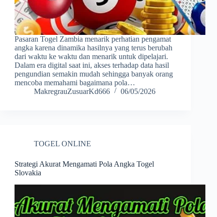
Pasaran Togel Zambia menarik perhatian pengamat
angka karena dinamika hasilnya yang terus berubah
dari waktu ke waktu dan menarik untuk dipelajari.
Dalam era digital saat ini, akses terhadap data hasil
pengundian semakin mudah sehingga banyak orang
mencoba memahami bagaimana pola…
MakregrauZusuarKd666
06/05/2026
TOGEL ONLINE
Strategi Akurat Mengamati Pola Angka Togel
Slovakia